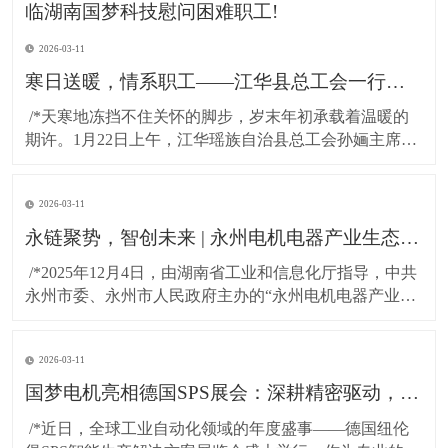
2026-03-11
寒日送暖，情系职工——江华县总工会一行莅临湖南国梦科技慰问困难职工!
​ /*天寒地冻挡不住关怀的脚步，岁末年初承载着温暖的
期许。1月22日上午，江华瑶族自治县总工会孙婳主席、
江华高新技术产业开发区纪工委书记及党建工作局局长
一行，带着党和政府的深切关怀与工会“娘家人”的暖心牵
2026-03-11
挂，专程到访湖南国梦科技开展慰问活动，为百余名坚
守岗位的困难职工送上精心准备的粮油物资，以
永链聚势，智创未来 | 永州电机电器产业生态对接会在湖南国梦园区隆重召开！
​ /*2025年12月4日，由湖南省工业和信息化厅指导，中共
永州市委、永州市人民政府主办的“永州电机电器产业生
态对接会”，在国梦电机江华基地（湖南国梦园区） 隆重
召开。本次大会以“把握新质生产力，共绘电机产业新蓝
2026-03-11
图”为主题，汇聚了政府领导、行业专家与产业链伙伴，
共商发展大计，共谋协同未来。*
国梦电机亮相德国SPS展会：深耕精密驱动，连接全球智造！
​ /*近日，全球工业自动化领域的年度盛事——德国纽伦