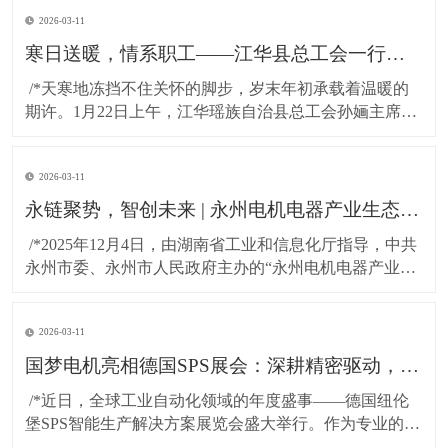
2026-03-11
寒日送暖，情系职工——江华县总工会一行莅临湖南国梦科技慰问困难职工!
​ /*天寒地冻挡不住关怀的脚步，岁末年初承载着温暖的
期许。1月22日上午，江华瑶族自治县总工会孙婳主席、
江华高新技术产业开发区纪工委书记及党建工作局局长
一行，带着党和政府的深切关怀与工会“娘家人”的暖心牵
2026-03-11
挂，专程到访湖南国梦科技开展慰问活动，为百余名坚
守岗位的困难职工送上精心准备的粮油物资，以
永链聚势，智创未来 | 永州电机电器产业生态对接会在湖南国梦园区隆重召开！
​ /*2025年12月4日，由湖南省工业和信息化厅指导，中共
永州市委、永州市人民政府主办的“永州电机电器产业生
态对接会”，在国梦电机江华基地（湖南国梦园区） 隆重
召开。本次大会以“把握新质生产力，共绘电机产业新蓝
2026-03-11
图”为主题，汇聚了政府领导、行业专家与产业链伙伴，
共商发展大计，共谋协同未来。*
国梦电机亮相德国SPS展会：深耕精密驱动，连接全球智造！
​ /*近日，全球工业自动化领域的年度盛事——德国纽伦
堡SPS智能生产解决方案展览会盛大举行。作为专业的无
刷直流电机及永磁直流电机研发与制造商，东莞市国梦