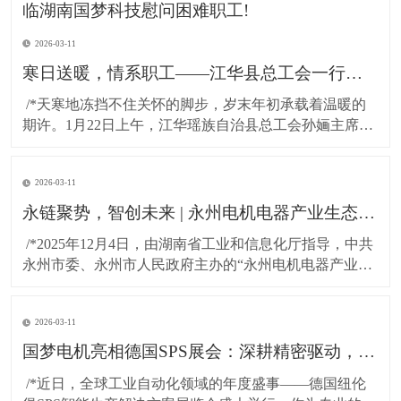
2026-03-11
寒日送暖，情系职工——江华县总工会一行莅临湖南国梦科技慰问困难职工!
​ /*天寒地冻挡不住关怀的脚步，岁末年初承载着温暖的
期许。1月22日上午，江华瑶族自治县总工会孙婳主席、
江华高新技术产业开发区纪工委书记及党建工作局局长
一行，带着党和政府的深切关怀与工会“娘家人”的暖心牵
2026-03-11
挂，专程到访湖南国梦科技开展慰问活动，为百余名坚
守岗位的困难职工送上精心准备的粮油物资，以
永链聚势，智创未来 | 永州电机电器产业生态对接会在湖南国梦园区隆重召开！
​ /*2025年12月4日，由湖南省工业和信息化厅指导，中共
永州市委、永州市人民政府主办的“永州电机电器产业生
态对接会”，在国梦电机江华基地（湖南国梦园区） 隆重
召开。本次大会以“把握新质生产力，共绘电机产业新蓝
2026-03-11
图”为主题，汇聚了政府领导、行业专家与产业链伙伴，
共商发展大计，共谋协同未来。*
国梦电机亮相德国SPS展会：深耕精密驱动，连接全球智造！
​ /*近日，全球工业自动化领域的年度盛事——德国纽伦