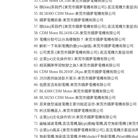
53.
CDM Motor DC53B-東莞市國夢電機有限公司
54.
聯(lián)系我們-[東莞市國夢電機有限公司]-直流電機方案提供
55.
BL5830O CDM Motor-東莞市國夢電機有限公司
56.
國夢電機前臺-東莞市國夢電機有限公司
57.
聯(lián)系我們-[東莞市國夢電機有限公司]-直流電機方案提供
58.
CDM Motor BL2418l-GB-東莞市國夢電機有限公司
59.
電機分類可以分為哪幾類？-東莞市國夢電機有限公司
60.
解析一下有刷電機的優(yōu)缺點-東莞市國夢電機有限公司
61.
公司實景-[東莞市國夢電機有限公司]-直流電機方案提供商
62.
企業(yè)文化操作班1-東莞市國夢電機有限公司
63.
精英團隊學習蛻變之旅3-東莞市國夢電機有限公司
64.
CDM Motor BL2010F-2Kpa-東莞市國夢電機有限公司
65.
2020惠州旅游影片展示-東莞市國夢電機有限公司
66.
低壓直流有刷電機-東莞市國夢電機有限公司
67.
BL4260l CDM Motor-東莞市國夢電機有限公司
68.
BL5025O CDM Motor-東莞市國夢電機有限公司
69.
原來微型減速電機主要功能是這些-東莞市國夢電機有限公司
70.
科沃斯機器人-東莞市國夢電機有限公司
71.
企業(yè)文化操作班18-東莞市國夢電機有限公司
72.
齒輪減速電機,直流電機,驅(qū)動輪電機,真空無刷電機-[
73.
企業(yè)風采-[東莞市國夢電機有限公司]-直流電機方案提供
74.
無刷電機,無刷直流電機,外轉(zhuǎn)子無刷電機,內(nèi)轉