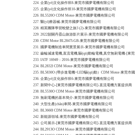
224.
企業(yè)文化操作班8-東莞市國夢電機有限公司
225.
企業(yè)文化操作班10-東莞市國夢電機有限公司
226.
BL5520O CDM Motor-東莞市國夢電機有限公司
227.
醫(yī)療器械-東莞市國夢電機有限公司
228.
精英團隊學習蛻變之旅3 (2)-東莞市國夢電機有限公司
229.
2022韶關丹霞山旅游影片展示-東莞市國夢電機有限公司
230.
CDM Motor BL2847l-GB-東莞市國夢電機有限公司
231.
國夢電機制造車間實景展示-東莞市國夢電機有限公司
232.
齒輪減速電機,直流電機,驅(qū)動輪電機,真空無刷電機-[
233.
IATF 16949：2016-東莞市國夢電機有限公司
234.
BL2832l CDM Motor-東莞市國夢電機有限公司
235.
BL5830O (帶步進電機+LED驅(qū)動）CDM Motor-東
236.
企業(yè)文化操作班6-東莞市國夢電機有限公司
237.
新聞中心-[東莞市國夢電機有限公司]-直流電機方案提供商
238.
BL5530O CDM Motor-東莞市國夢電機有限公司
239.
無刷電機的基本簡介-東莞市國夢電機有限公司
240.
大型生產(chǎn)車間-東莞市國夢電機有限公司
241.
BL3660l CDM Motor-東莞市國夢電機有限公司
242.
新能源領域-東莞市國夢電機有限公司
243.
公司展示-[東莞市國夢電機有限公司]-直流電機方案提供商
244.
BL2913O CDM Motor-東莞市國夢電機有限公司