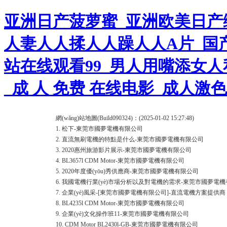
亚洲日产菠萝蜜_亚洲欧美日产
人妻人人揉人人躁人人A片_国
站在线观看99_男人用嘴添女人
_成 人 免费 在线电影_成人激
網(wǎng)站地圖(Build090324)：(2025-01-02 15:27:48)
1.
松下-東莞市國夢電機有限公司
2.
直流無刷電機的特點是什么-東莞市國夢電機有限公司
3.
2020惠州旅游影片展示-東莞市國夢電機有限公司
4.
BL3657l CDM Motor-東莞市國夢電機有限公司
5.
2020年度優(yōu)秀供應商-東莞市國夢電機有限公司
6.
我國電機行業(yè)市場分析以及對電機的需求-東莞市國夢電
7.
企業(yè)風采-[東莞市國夢電機有限公司]-直流電機方案提供商
8.
BL4235l CDM Motor-東莞市國夢電機有限公司
9.
企業(yè)文化操作班11-東莞市國夢電機有限公司
10.
CDM Motor BL2430l-GB-東莞市國夢電機有限公司