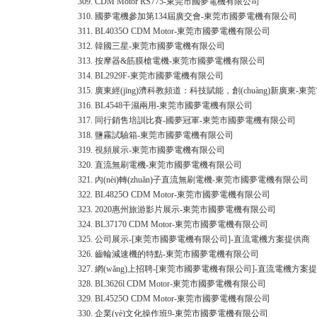
309.
CDM Motor RS775-東莞市國夢電機有限公司
310.
國夢電機參加第134屆廣交會-東莞市國夢電機有限公司
311.
BL4035O CDM Motor-東莞市國夢電機有限公司
312.
韓國三星-東莞市國夢電機有限公司
313.
按摩器&筋膜槍電機-東莞市國夢電機有限公司
314.
BL2929F-東莞市國夢電機有限公司
315.
廣東經(jīng)濟科教頻道：科技賦能，創(chuàng)新廣東
316.
BL4548干濕兩用-東莞市國夢電機有限公司
317.
同行銷售培訓比賽-國夢冠軍-東莞市國夢電機有限公司
318.
鹽霧試驗箱-東莞市國夢電機有限公司
319.
視頻展示-東莞市國夢電機有限公司
320.
直流無刷電機-東莞市國夢電機有限公司
321.
內(nèi)轉(zhuǎn)子直流無刷電機-東莞市國夢電機有限公司
322.
BL4825O CDM Motor-東莞市國夢電機有限公司
323.
2020惠州旅游影片展示-東莞市國夢電機有限公司
324.
BL37170 CDM Motor-東莞市國夢電機有限公司
325.
公司展示-[東莞市國夢電機有限公司]-直流電機方案提供商
326.
齒輪減速機的特點-東莞市國夢電機有限公司
327.
網(wǎng)上招聘-[東莞市國夢電機有限公司]-直流電機方案
328.
BL3626l CDM Motor-東莞市國夢電機有限公司
329.
BL4525O CDM Motor-東莞市國夢電機有限公司
330.
企業(yè)文化操作班9-東莞市國夢電機有限公司