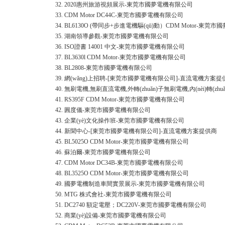
32.
2020惠州旅游視頻展示-東莞市國夢電機有限公司
33.
CDM Motor DC44C-東莞市國夢電機有限公司
34.
BL6130O (帶同步+步進電機驅(qū)動）CDM Motor-東莞
35.
湖南領導參觀-東莞市國夢電機有限公司
36.
ISO證書 14001 中文-東莞市國夢電機有限公司
37.
BL3630l CDM Motor-東莞市國夢電機有限公司
38.
BL2808-東莞市國夢電機有限公司
39.
網(wǎng)上招聘-[東莞市國夢電機有限公司]-直流電機方案提
40.
無刷電機,無刷直流電機,外轉(zhuǎn)子無刷電機,內(nèi)轉
41.
RS395F CDM Motor-東莞市國夢電機有限公司
42.
圓度儀-東莞市國夢電機有限公司
43.
企業(yè)文化操作班-東莞市國夢電機有限公司
44.
新聞中心-[東莞市國夢電機有限公司]-直流電機方案提供商
45.
BL5025O CDM Motor-東莞市國夢電機有限公司
46.
蘇泊爾-東莞市國夢電機有限公司
47.
CDM Motor DC34B-東莞市國夢電機有限公司
48.
BL3525O CDM Motor-東莞市國夢電機有限公司
49.
國夢電機制造車間實景展示-東莞市國夢電機有限公司
50.
MTG 株式會社-東莞市國夢電機有限公司
51.
DC2740 額定電壓；DC220V-東莞市國夢電機有限公司
52.
商業(yè)設備-東莞市國夢電機有限公司