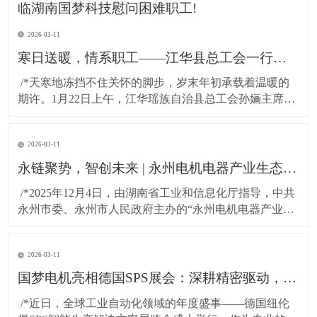
2026-03-11
寒日送暖，情系职工——江华县总工会一行莅临湖南国梦科技慰问困难职工!
​ /*天寒地冻挡不住关怀的脚步，岁末年初承载着温暖的
期许。1月22日上午，江华瑶族自治县总工会孙婳主席、
江华高新技术产业开发区纪工委书记及党建工作局局长
一行，带着党和政府的深切关怀与工会“娘家人”的暖心牵
2026-03-11
挂，专程到访湖南国梦科技开展慰问活动，为百余名坚
守岗位的困难职工送上精心准备的粮油物资，以
永链聚势，智创未来 | 永州电机电器产业生态对接会在湖南国梦园区隆重召开！
​ /*2025年12月4日，由湖南省工业和信息化厅指导，中共
永州市委、永州市人民政府主办的“永州电机电器产业生
态对接会”，在国梦电机江华基地（湖南国梦园区） 隆重
召开。本次大会以“把握新质生产力，共绘电机产业新蓝
2026-03-11
图”为主题，汇聚了政府领导、行业专家与产业链伙伴，
共商发展大计，共谋协同未来。*
国梦电机亮相德国SPS展会：深耕精密驱动，连接全球智造！
​ /*近日，全球工业自动化领域的年度盛事——德国纽伦