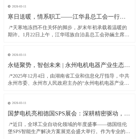
2026-03-11
寒日送暖，情系职工——江华县总工会一行莅临湖南国梦科技慰问困难职工!
​ /*天寒地冻挡不住关怀的脚步，岁末年初承载着温暖的
期许。1月22日上午，江华瑶族自治县总工会孙婳主席、
江华高新技术产业开发区纪工委书记及党建工作局局长
一行，带着党和政府的深切关怀与工会“娘家人”的暖心牵
2026-03-11
挂，专程到访湖南国梦科技开展慰问活动，为百余名坚
守岗位的困难职工送上精心准备的粮油物资，以
永链聚势，智创未来 | 永州电机电器产业生态对接会在湖南国梦园区隆重召开！
​ /*2025年12月4日，由湖南省工业和信息化厅指导，中共
永州市委、永州市人民政府主办的“永州电机电器产业生
态对接会”，在国梦电机江华基地（湖南国梦园区） 隆重
召开。本次大会以“把握新质生产力，共绘电机产业新蓝
2026-03-11
图”为主题，汇聚了政府领导、行业专家与产业链伙伴，
共商发展大计，共谋协同未来。*
国梦电机亮相德国SPS展会：深耕精密驱动，连接全球智造！
​ /*近日，全球工业自动化领域的年度盛事——德国纽伦
堡SPS智能生产解决方案展览会盛大举行。作为专业的无
刷直流电机及永磁直流电机研发与制造商，东莞市国梦