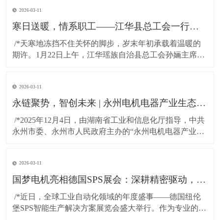
2026-03-11
寒日送暖，情系职工——江华县总工会一行莅临湖南国梦科技慰问困难职工!
​ /*天寒地冻挡不住关怀的脚步，岁末年初承载着温暖的
期许。1月22日上午，江华瑶族自治县总工会孙婳主席、
江华高新技术产业开发区纪工委书记及党建工作局局长
一行，带着党和政府的深切关怀与工会“娘家人”的暖心牵
2026-03-11
挂，专程到访湖南国梦科技开展慰问活动，为百余名坚
守岗位的困难职工送上精心准备的粮油物资，以
永链聚势，智创未来 | 永州电机电器产业生态对接会在湖南国梦园区隆重召开！
​ /*2025年12月4日，由湖南省工业和信息化厅指导，中共
永州市委、永州市人民政府主办的“永州电机电器产业生
态对接会”，在国梦电机江华基地（湖南国梦园区） 隆重
召开。本次大会以“把握新质生产力，共绘电机产业新蓝
2026-03-11
图”为主题，汇聚了政府领导、行业专家与产业链伙伴，
共商发展大计，共谋协同未来。*
国梦电机亮相德国SPS展会：深耕精密驱动，连接全球智造！
​ /*近日，全球工业自动化领域的年度盛事——德国纽伦
堡SPS智能生产解决方案展览会盛大举行。作为专业的无
刷直流电机及永磁直流电机研发与制造商，东莞市国梦