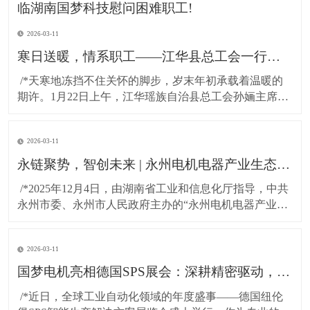
2026-03-11
寒日送暖，情系职工——江华县总工会一行莅临湖南国梦科技慰问困难职工!
​ /*天寒地冻挡不住关怀的脚步，岁末年初承载着温暖的
期许。1月22日上午，江华瑶族自治县总工会孙婳主席、
江华高新技术产业开发区纪工委书记及党建工作局局长
一行，带着党和政府的深切关怀与工会“娘家人”的暖心牵
2026-03-11
挂，专程到访湖南国梦科技开展慰问活动，为百余名坚
守岗位的困难职工送上精心准备的粮油物资，以
永链聚势，智创未来 | 永州电机电器产业生态对接会在湖南国梦园区隆重召开！
​ /*2025年12月4日，由湖南省工业和信息化厅指导，中共
永州市委、永州市人民政府主办的“永州电机电器产业生
态对接会”，在国梦电机江华基地（湖南国梦园区） 隆重
召开。本次大会以“把握新质生产力，共绘电机产业新蓝
2026-03-11
图”为主题，汇聚了政府领导、行业专家与产业链伙伴，
共商发展大计，共谋协同未来。*
国梦电机亮相德国SPS展会：深耕精密驱动，连接全球智造！
​ /*近日，全球工业自动化领域的年度盛事——德国纽伦