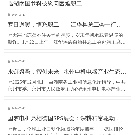
2026-03-11
寒日送暖，情系职工——江华县总工会一行莅临湖南国梦科技慰问困难职工!
​ /*天寒地冻挡不住关怀的脚步，岁末年初承载着温暖的
期许。1月22日上午，江华瑶族自治县总工会孙婳主席、
江华高新技术产业开发区纪工委书记及党建工作局局长
一行，带着党和政府的深切关怀与工会“娘家人”的暖心牵
2026-03-11
挂，专程到访湖南国梦科技开展慰问活动，为百余名坚
守岗位的困难职工送上精心准备的粮油物资，以
永链聚势，智创未来 | 永州电机电器产业生态对接会在湖南国梦园区隆重召开！
​ /*2025年12月4日，由湖南省工业和信息化厅指导，中共
永州市委、永州市人民政府主办的“永州电机电器产业生
态对接会”，在国梦电机江华基地（湖南国梦园区） 隆重
召开。本次大会以“把握新质生产力，共绘电机产业新蓝
2026-03-11
图”为主题，汇聚了政府领导、行业专家与产业链伙伴，
共商发展大计，共谋协同未来。*
国梦电机亮相德国SPS展会：深耕精密驱动，连接全球智造！
​ /*近日，全球工业自动化领域的年度盛事——德国纽伦